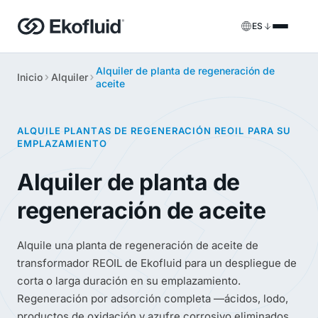
ES
Alquiler de planta de regeneración de
Productos
Inicio
Alquiler
aceite
FILOIL
Equipos de tratamiento de aceite de transformador
Servicios
ALQUILE PLANTAS DE REGENERACIÓN REOIL PARA SU
FILOIL EST
Equipos de tratamiento de aceite éster
EMPLAZAMIENTO
Servicios in situ
Alquiler de planta de
REOIL
Equipos de regeneración de aceite de transformador
Soluciones de alquiler
regeneración de aceite
ECOIL
Equipos de purificación de aceite de transformador
Repuestos y soporte
Alquile una planta de regeneración de aceite de
VACOIL
Equipos de vacío para transformadores
transformador REOIL de Ekofluid para un despliegue de
BESPOKE
corta o larga duración en su emplazamiento.
A medida
Regeneración por adsorción completa —ácidos, lodo,
productos de oxidación y azufre corrosivo eliminados,