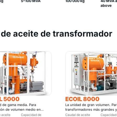
kg
5–100 MVA
100 000 kg
40 MVA 
above
 de aceite de transformador
L 5000
ECOIL 8000
d de gama media. Para
La unidad de gran volumen. Par
ción de volumen medio en
transformadores más grandes y
iones y flotas.
de gran volumen.
 aceite
Capacidad de
Caudal de aceite
Capacidad