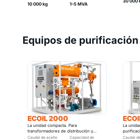
30 000 
10 000 kg
1–5 MVA
Equipos de purificación
ECOIL 2000
ECOI
La unidad compacta. Para
La unida
transformadores de distribución y
purifica
trabajos de menor escala.
subestac
Caudal de aceite
Capacidad de
Caudal de