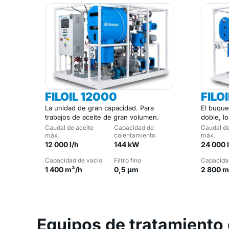
FILOIL 12000
FILO
La unidad de gran capacidad. Para
El buque
trabajos de aceite de gran volumen.
doble, l
grandes.
Caudal de aceite
Capacidad de
Caudal de
máx.
calentamiento
máx.
12 000 l/h
144 kW
24 000 
Capacidad de vacío
Filtro fino
Capacida
1 400 m³/h
0,5 µm
2 800 m
Equipos de tratamiento 