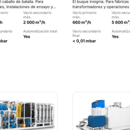
il caballo de batalla. Para
El buque insignia. Para fábricas
tes, instalaciones de ensayo y
transformadores y operaciones
 servicio.
escala.
mario
Vacío secundario
Vacío primario
Vacío secu
máx.
máx.
máx.
/h
2 000 m³/h
660 m³/h
5 600 m³
undario
Automatización total
Vacío secundario
Automatiza
final
Yes
Yes
mbar
< 0,01 mbar