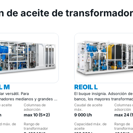
n de aceite de transformado
L M
REOIL L
ar versátil. Para
El buque insignia. Adsorción de
madores medianos y grandes en
banco, los mayores transforma
versas.
potencia.
 aceite
Columnas de
Caudal de aceite
Columnas 
adsorción
máx.
adsorción
h
max 10 (5×2)
9 000 l/h
max 24 (
d máx. de
Rango de
Capacidad máx. de
Rango de
transformador
aceite
transforma