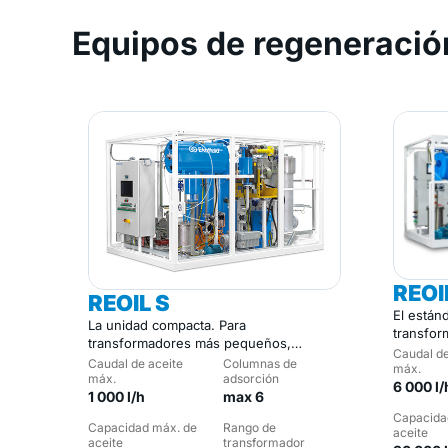
Equipos de regeneració
REOI
REOIL S
El estánd
La unidad compacta. Para
transfor
transformadores más pequeños,
flotas di
Caudal de
subestaciones urbanas y
Caudal de aceite
Columnas de
máx.
emplazamientos remotos.
máx.
adsorción
6 000 l/
1 000 l/h
max 6
Capacida
Capacidad máx. de
Rango de
aceite
aceite
transformador