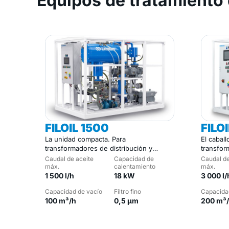
Equipos de tratamiento 
FILOIL 1500
FILO
La unidad compacta. Para
El caball
transformadores de distribución y
transfor
emplazamientos reducidos.
potencia
Caudal de aceite
Capacidad de
Caudal de
máx.
calentamiento
máx.
1 500 l/h
18 kW
3 000 l/
Capacidad de vacío
Filtro fino
Capacida
100 m³/h
0,5 µm
200 m³