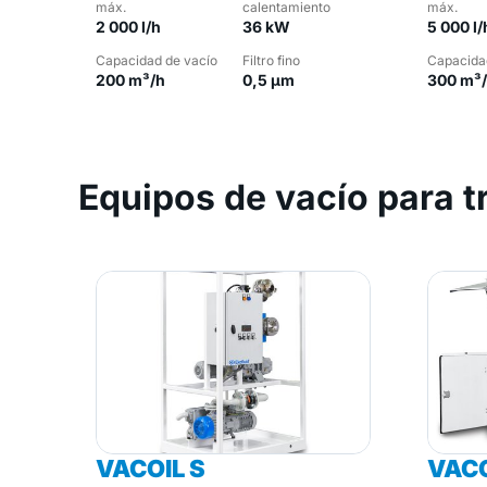
máx.
calentamiento
máx.
2 000 l/h
36 kW
5 000 l/
Capacidad de vacío
Filtro fino
Capacida
200 m³/h
0,5 µm
300 m³
Equipos de vacío para 
VACOIL S
VACO