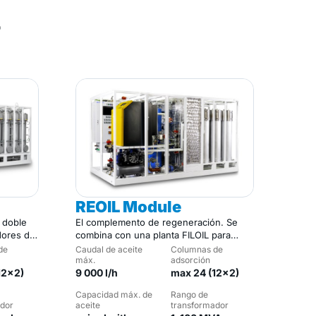
r
REOIL Module
 doble
El complemento de regeneración. Se
dores de
combina con una planta FILOIL para
formar un sistema completo.
de
Caudal de aceite
Columnas de
máx.
adsorción
12×2)
9 000 l/h
max 24 (12×2)
Capacidad máx. de
Rango de
dor
aceite
transformador