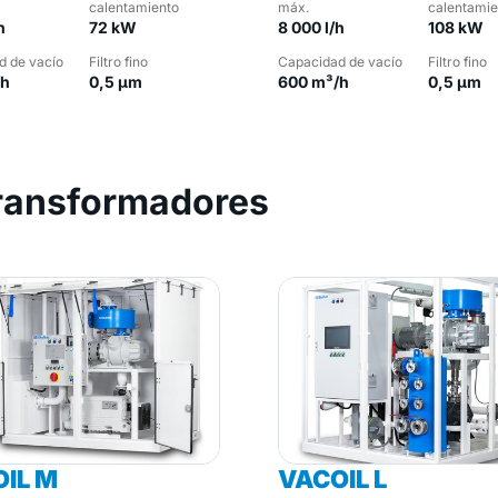
calentamiento
máx.
calentamie
h
72 kW
8 000 l/h
108 kW
d de vacío
Filtro fino
Capacidad de vacío
Filtro fino
/h
0,5 µm
600 m³/h
0,5 µm
transformadores
IL M
VACOIL L