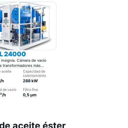
IL 24000
 insignia. Cámara de vacío
os transformadores más
 aceite
Capacidad de
calentamiento
l/h
288 kW
d de vacío
Filtro fino
³/h
0,5 µm
de aceite éster