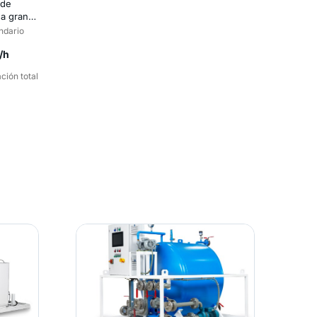
 de
 a gran
ndario
/h
ción total