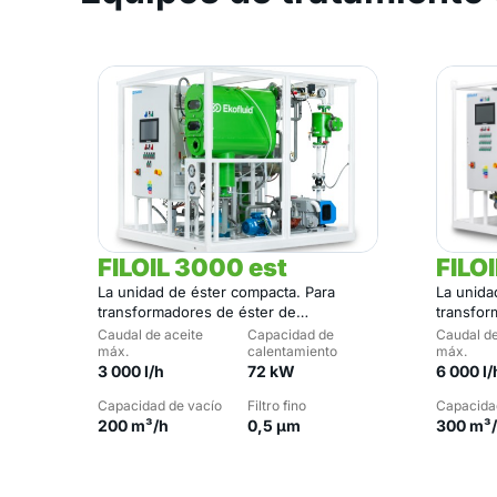
FILOIL 3000 est
FILO
La unidad de éster compacta. Para
La unidad
transformadores de éster de
transfor
distribución y medianos.
a grande
Caudal de aceite
Capacidad de
Caudal de
máx.
calentamiento
máx.
3 000 l/h
72 kW
6 000 l/
Capacidad de vacío
Filtro fino
Capacida
200 m³/h
0,5 µm
300 m³