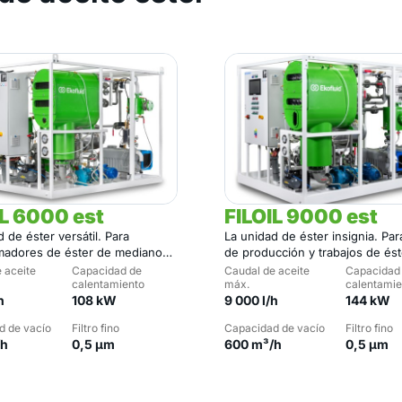
IL 6000 est
FILOIL 9000 est
 de éster versátil. Para
La unidad de éster insignia. Par
madores de éster de medianos
de producción y trabajos de ést
s.
escala.
 aceite
Capacidad de
Caudal de aceite
Capacidad
calentamiento
máx.
calentamie
h
108 kW
9 000 l/h
144 kW
d de vacío
Filtro fino
Capacidad de vacío
Filtro fino
/h
0,5 µm
600 m³/h
0,5 µm