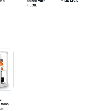
and
paired with
1–100 MVA
FILOIL
a
 trabajos
 de