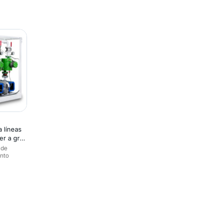
a líneas
er a gran
 de
nto