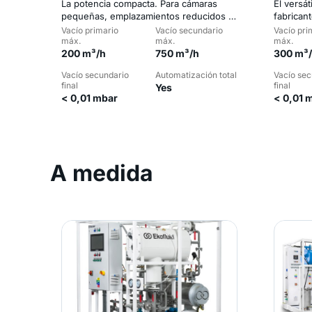
La potencia compacta. Para cámaras
El versát
pequeñas, emplazamientos reducidos y
fabrican
servicio en campo.
flotas de
Vacío primario
Vacío secundario
Vacío pri
máx.
máx.
máx.
200 m³/h
750 m³/h
300 m³
Vacío secundario
Automatización total
Vacío sec
final
final
Yes
< 0,01 mbar
< 0,01 
A medida