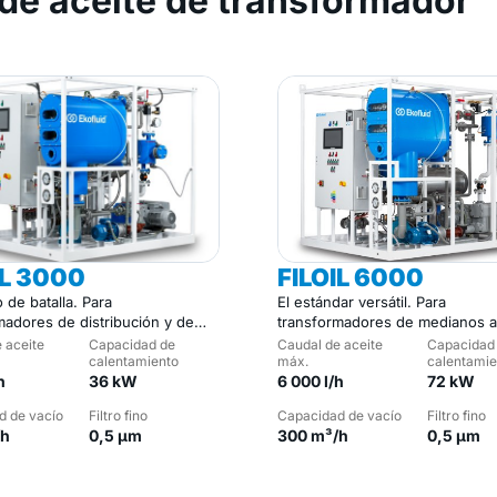
de aceite de transformador
IL 3000
FILOIL 6000
o de batalla. Para
El estándar versátil. Para
madores de distribución y de
transformadores de medianos a
 medianos.
grandes.
 aceite
Capacidad de
Caudal de aceite
Capacidad
calentamiento
máx.
calentamie
h
36 kW
6 000 l/h
72 kW
d de vacío
Filtro fino
Capacidad de vacío
Filtro fino
/h
0,5 µm
300 m³/h
0,5 µm