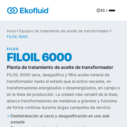
ES
Productos
Inicio
Equipos de tratamiento de aceite de transformador
FILOIL 6000
FILOIL
Equipos de tratamiento de aceite de transformador
Servicios
FILOIL
FILOIL 6000
FILOIL EST
Equipos de tratamiento de aceite éster
Servicios in situ
Planta de tratamiento de aceite de transformador
REOIL
Equipos de regeneración de aceite de transformador
Soluciones de alquiler
FILOIL 6000 seca, desgasifica y filtra aceite mineral de
transformador hasta el estado que el activo necesita, en
ECOIL
Equipos de purificación de aceite de transformador
Repuestos y soporte
transformadores energizados o desenergizados, en campo o
en la línea de producción. La unidad más versátil de la línea,
VACOIL
Equipos de vacío para transformadores
abarca transformadores de medianos a grandes y funciona
de forma continua durante largas campañas de servicio.
BESPOKE
A medida
Deshidratación al vacío y desgasificación en una sola
pasada