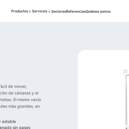
Productos
Servicios
Sectores
Referencias
Quiénes somos
ácil de mover,
ción de cámaras y el
emotas. El mismo vacío
dades más grandes, en
 estable
lenado sin gases