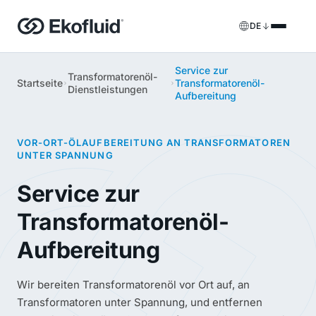
DE
Service zur
Produkte
Transformatorenöl-
Startseite
Transformatorenöl-
Dienstleistungen
Aufbereitung
FILOIL
Anlagen zur Transformatorenöl-Aufbereitung
Dienstleistungen
FILOIL EST
Anlagen zur Esteröl-Aufbereitung
VOR-ORT-ÖLAUFBEREITUNG AN TRANSFORMATOREN
Vor-Ort-Dienstleistungen
UNTER SPANNUNG
REOIL
Anlagen zur Transformatorenöl-Regenerierung
Mietlösungen
Service zur
ECOIL
Anlagen zur Transformatorenöl-Reinigung
Transformatorenöl-
Ersatzteile & Support
Aufbereitung
VACOIL
Transformator-Vakuumanlagen
BESPOKE
Sonderanfertigung
Wir bereiten Transformatorenöl vor Ort auf, an
Transformatoren unter Spannung, und entfernen