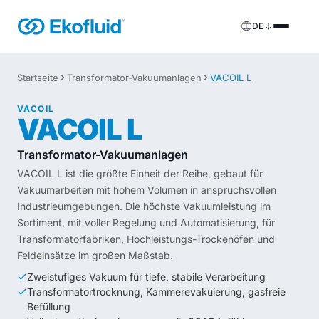
DE
Produkte
Startseite
Transformator-Vakuumanlagen
VACOIL L
FILOIL
Anlagen zur Transformatorenöl-Aufbereitung
VACOIL
Dienstleistungen
VACOIL L
FILOIL EST
Anlagen zur Esteröl-Aufbereitung
Vor-Ort-Dienstleistungen
Transformator-Vakuumanlagen
VACOIL L ist die größte Einheit der Reihe, gebaut für
REOIL
Anlagen zur Transformatorenöl-Regenerierung
Mietlösungen
Vakuumarbeiten mit hohem Volumen in anspruchsvollen
Industrieumgebungen. Die höchste Vakuumleistung im
ECOIL
Anlagen zur Transformatorenöl-Reinigung
Ersatzteile & Support
Sortiment, mit voller Regelung und Automatisierung, für
Transformatorfabriken, Hochleistungs-Trockenöfen und
VACOIL
Transformator-Vakuumanlagen
Feldeinsätze im großen Maßstab.
Zweistufiges Vakuum für tiefe, stabile Verarbeitung
BESPOKE
Sonderanfertigung
Transformatortrocknung, Kammerevakuierung, gasfreie
Befüllung