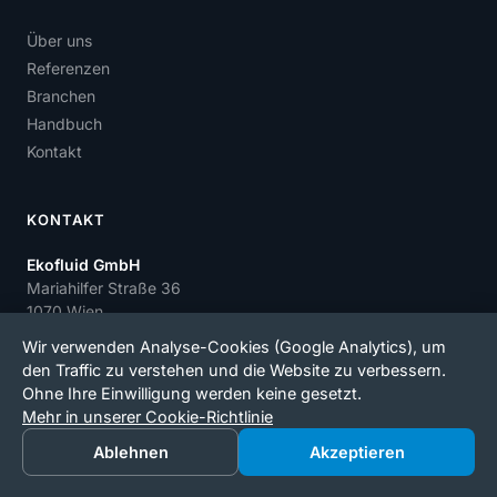
Über uns
Referenzen
Branchen
Handbuch
Kontakt
KONTAKT
Ekofluid GmbH
Mariahilfer Straße 36
1070 Wien
office@ekofluid.com
Wir verwenden Analyse-Cookies (Google Analytics), um
den Traffic zu verstehen und die Website zu verbessern.
Ohne Ihre Einwilligung werden keine gesetzt.
Mehr in unserer Cookie-Richtlinie
© 2026 Ekofluid.
|
Datenschutzerklärung
Ablehnen
Akzeptieren
Cookies
Cookie-Einstellungen