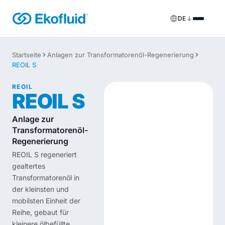
DE
Produkte
Startseite
Anlagen zur Transformatorenöl-Regenerierung
REOIL S
FILOIL
Anlagen zur Transformatorenöl-Aufbereitung
Dienstleistungen
REOIL
REOIL S
FILOIL EST
Anlagen zur Esteröl-Aufbereitung
Vor-Ort-Dienstleistungen
Anlage zur
REOIL
Anlagen zur Transformatorenöl-Regenerierung
Transformatorenöl-
Mietlösungen
Regenerierung
ECOIL
Anlagen zur Transformatorenöl-Reinigung
Ersatzteile & Support
REOIL S regeneriert
gealtertes
VACOIL
Transformator-Vakuumanlagen
Transformatorenöl in
der kleinsten und
BESPOKE
Sonderanfertigung
mobilsten Einheit der
Reihe, gebaut für
kleinere ölbefüllte