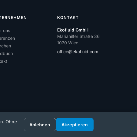
TERNEHMEN
KONTAKT
Ekofluid GmbH
r uns
Mariahilfer Straße 36
erenzen
1070 Wien
nchen
office@ekofluid.com
dbuch
takt
rn. Ohne
Ablehnen
Akzeptieren
Cookies
Cookie-Einstellungen