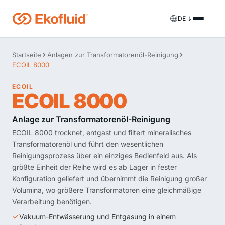
DE
Produkte
Startseite
Anlagen zur Transformatorenöl-Reinigung
ECOIL 8000
FILOIL
Anlagen zur Transformatorenöl-Aufbereitung
Dienstleistungen
ECOIL
ECOIL 8000
FILOIL EST
Anlagen zur Esteröl-Aufbereitung
Vor-Ort-Dienstleistungen
Anlage zur Transformatorenöl-Reinigung
REOIL
Anlagen zur Transformatorenöl-Regenerierung
Mietlösungen
ECOIL 8000 trocknet, entgast und filtert mineralisches
Transformatorenöl und führt den wesentlichen
ECOIL
Anlagen zur Transformatorenöl-Reinigung
Ersatzteile & Support
Reinigungsprozess über ein einziges Bedienfeld aus. Als
größte Einheit der Reihe wird es ab Lager in fester
VACOIL
Transformator-Vakuumanlagen
Konfiguration geliefert und übernimmt die Reinigung großer
Volumina, wo größere Transformatoren eine gleichmäßige
BESPOKE
Sonderanfertigung
Verarbeitung benötigen.
Vakuum-Entwässerung und Entgasung in einem