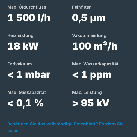
Max. Öldurchfluss
Feinfilter
1 500 l/h
0,5 µm
Heizleistung
Vakuumleistung
18 kW
100 m³/h
Endvakuum
Max. Wasserkapazität
< 1 mbar
< 1 ppm
Max. Gaskapazität
Max. Leistung
< 0,1 %
> 95 kV
Benötigen Sie das vollständige Datenblatt? Fordern Sie
es an