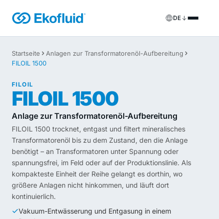
DE
Produkte
Startseite
Anlagen zur Transformatorenöl-Aufbereitung
FILOIL 1500
FILOIL
Anlagen zur Transformatorenöl-Aufbereitung
Dienstleistungen
FILOIL
FILOIL 1500
FILOIL EST
Anlagen zur Esteröl-Aufbereitung
Vor-Ort-Dienstleistungen
Anlage zur Transformatorenöl-Aufbereitung
REOIL
Anlagen zur Transformatorenöl-Regenerierung
Mietlösungen
FILOIL 1500 trocknet, entgast und filtert mineralisches
Transformatorenöl bis zu dem Zustand, den die Anlage
ECOIL
Anlagen zur Transformatorenöl-Reinigung
Ersatzteile & Support
benötigt – an Transformatoren unter Spannung oder
spannungsfrei, im Feld oder auf der Produktionslinie. Als
VACOIL
Transformator-Vakuumanlagen
kompakteste Einheit der Reihe gelangt es dorthin, wo
größere Anlagen nicht hinkommen, und läuft dort
BESPOKE
Sonderanfertigung
kontinuierlich.
Vakuum-Entwässerung und Entgasung in einem