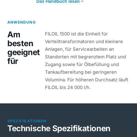
Das Handbuch lesen
ANWENDUNG
Am
FILOIL 1500 ist die Einheit für
besten
Verteiltransformatoren und kleinere
Anlagen, für Servicearbeiten an
geeignet
Standorten mit begrenztem Platz und
für
Zugang sowie für Ölbefüllung und
Tankaufbereitung bei geringeren
Volumina. Für höheren Durchsatz läuft
FILOIL bis 24 000 l/h.
SPEZIFIKATIONEN
Technische Spezifikationen