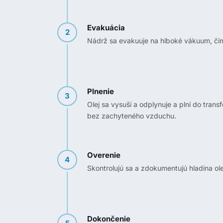
Evakuácia
2
Nádrž sa evakuuje na hlboké vákuum, čím 
Plnenie
3
Olej sa vysuší a odplynuje a plní do tran
bez zachyteného vzduchu.
Overenie
4
Skontrolujú sa a zdokumentujú hladina ole
Dokončenie