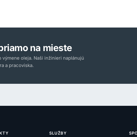
priamo na mieste
o výmene oleja. Naši inžinieri naplánujú
ra a pracoviska.
KTY
SLUŽBY
SP