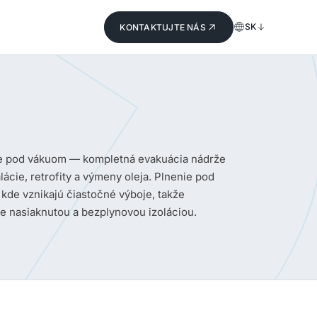
SK
KONTAKTUJTE NÁS
te pod vákuom — kompletná evakuácia nádrže
cie, retrofity a výmeny oleja. Plnenie pod
kde vznikajú čiastočné výboje, takže
ne nasiaknutou a bezplynovou izoláciou.