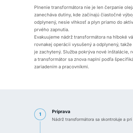
Plnenie transformátora nie je len čerpanie olej
zanecháva dutiny, kde začínajú čiastočné výboj
odplynený, nesie vlhkosť a plyn priamo do aktív
prvého zapnutia.
Evakuujeme nádrž transformátora na hlboké vák
rovnakej operácii vysušený a odplynený, takže 
je zachytený. Služba pokrýva nové inštalácie, r
a transformátor sa znova naplní podľa špecifik
zariadením a pracovníkmi.
Príprava
1
Nádrž transformátora sa skontroluje a pri