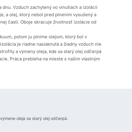
a dnu. Vzduch zachytený vo vinutiach a izolácii
e, a olej, ktorý nebol pred plnením vysušený a
nej časti. Oboje skracuje životnosť izolácie od
uum, potom ju plníme olejom, ktorý bol v
izolácia je riadne nasiaknutá a žiadny vzduch nie
etrofity a výmeny oleja, kde sa starý olej odčerpá
ácie. Práca prebieha na mieste s naším vlastným
 výmene oleja sa starý olej odčerpá.