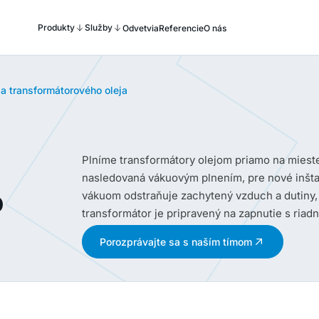
Produkty
Služby
Odvetvia
Referencie
O nás
a transformátorového oleja
Plníme transformátory olejom priamo na mies
nasledovaná vákuovým plnením, pre nové inštalá
o
vákuom odstraňuje zachytený vzduch a dutiny, 
transformátor je pripravený na zapnutie s riad
Porozprávajte sa s naším tímom